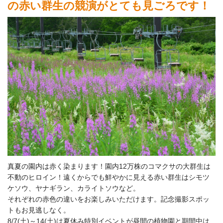
の赤い群生の競演がとても見ごろです！
真夏の園内は赤く染まります！園内12万株のコマクサの大群生は
不動のヒロイン！遠くからでも鮮やかに見える赤い群生はシモツ
ケソウ、ヤナギラン、カライトソウなど。
それぞれの赤色の違いをお楽しみいただけます。記念撮影スポッ
トもお見逃しなく。
8/7(土)～14(土)は夏休み特別イベントが昼間の植物園と期間中は