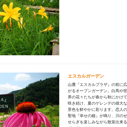
エスカルガーデン
山麓『エスカルプラザ』の前に
がるオープンガーデン。白馬や
界の花々たちが春から秋にかけ
咲き続け、夏のゲレンデの雄大
景色を鮮やかに彩ります。恋人
聖地『幸せの鐘』が鳴り、川の
せらぎを楽しみながら散策出来