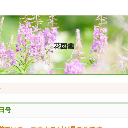
花図鑑
号
9日号