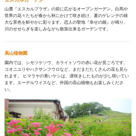
山麓『エスカルプラザ』の前に広がるオープンガーデン。白馬や
世界の花々たちが春から秋にかけて咲き続け、夏のゲレンデの雄
大な景色を鮮やかに彩ります。恋人の聖地『幸せの鐘』が鳴り、
川のせせらぎを楽しみながら散策出来るガーデンです。
高山植物園
園内では、シモツケソウ、カライトソウの赤い花が見ごろです。
コオニユリやハクサンフウロなど、まだまだたくさんの花も見ら
れます。 ヒマラヤの青いケシは、遅咲きしたものが少し咲いてい
ます。エーデルワイスなど、外国の高山植物もお楽しみくださ
い。