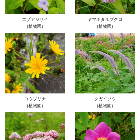
エゾアジサイ
ヤマホタルブクロ
(植物園)
(植物園)
コウゾリナ
クガイソウ
(植物園)
(植物園)