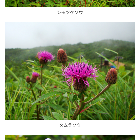
シモツケソウ
タムラソウ