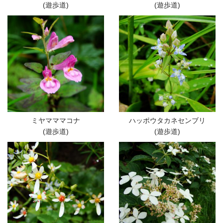
(遊歩道)
(遊歩道)
ミヤマママコナ
ハッポウタカネセンブリ
(遊歩道)
(遊歩道)