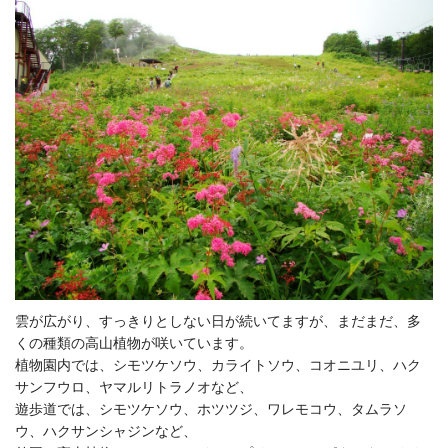
雲が広がり、すっきりとしない日が続いてますが、まだまだ、多
くの種類の高山植物が咲いています。
植物園内では、シモツケソウ、カライトソウ、コオニユリ、ハク
サンフウロ、ヤマルリトラノオなど、
遊歩道では、シモツケソウ、ホツツジ、ワレモコウ、タムラソ
ウ、ハクサンシャジンなど、