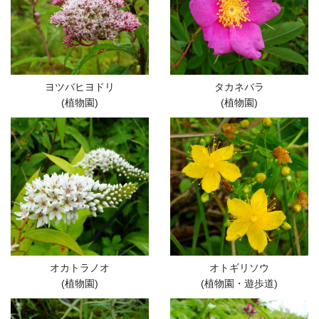
ヨツバヒヨドリ
タカネバラ
(植物園)
(植物園)
オカトラノオ
オトギリソウ
(植物園)
(植物園・遊歩道)