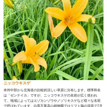
ニッコウキスゲ
本州中部から北海道の比較的涼しい草原に分布します。標準和名
は「ゼンテイカ」ですが、ニッコウキスゲの名前が広く使われ
て、地域によってはエゾカンゾウやノゾリキスゲなど様々な名前
で呼ばれています。白馬五竜高山植物園ではリフト脇の湿原で7月