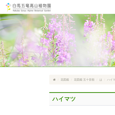
花図鑑
花図鑑 五十音順
は
ハイ
ハイマツ