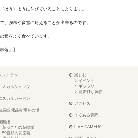
（はう）ように 伸びていることによります。
で、強風や多雪に耐えることが出来るのです。
の種をよく食べています。
群落」】
レストラン
楽しむ
イベント
ギャラリー
エスカルショップ
蕎麦打ち体験
エスカルガーデン
アクセス
白馬姫川温泉 竜神の湯
よくある質問
花図鑑
LIVE CAMERA
花期ごとの花図鑑
50音順の花図鑑