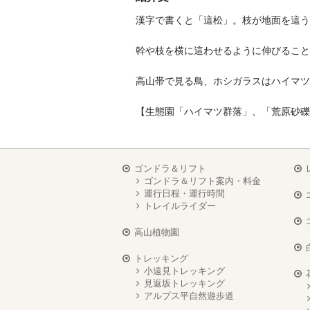
漢字で書くと「這松」。枝が地面を這う
幹や枝を横に這わせるように伸びること
高山帯で見る鳥、ホシガラスはハイマツ
【生態園「ハイマツ群落」、「荒原砂礫
ゴンドラ＆リフト
ゴンドラ＆リフト案内・料金
運行日程・運行時間
トレイルライダー
高山植物園
トレッキング
小遠見トレッキング
見返坂トレッキング
アルプス平自然遊歩道