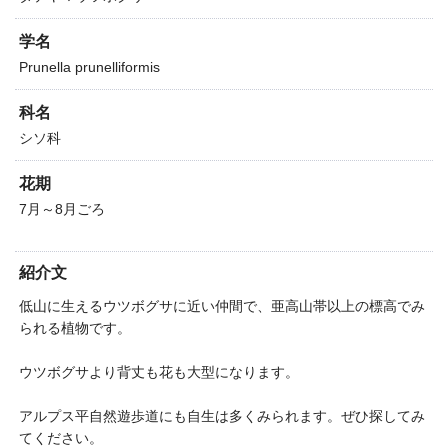
学名
Prunella prunelliformis
科名
シソ科
花期
7月～8月ごろ
紹介文
低山に生えるウツボグサに近い仲間で、亜高山帯以上の標高でみ
られる植物です。
ウツボグサより背丈も花も大型になります。
アルプス平自然遊歩道にも自生は多くみられます。 ぜひ探してみ
てください。