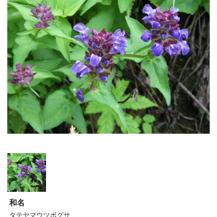
和名
タテヤマウツボグサ