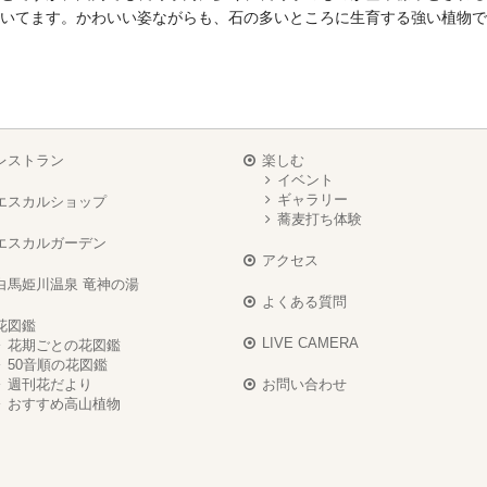
いてます。かわいい姿ながらも、石の多いところに生育する強い植物で
レストラン
楽しむ
イベント
ギャラリー
エスカルショップ
蕎麦打ち体験
エスカルガーデン
アクセス
白馬姫川温泉 竜神の湯
よくある質問
花図鑑
LIVE CAMERA
花期ごとの花図鑑
50音順の花図鑑
週刊花だより
お問い合わせ
おすすめ高山植物