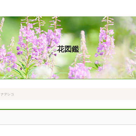
花図鑑
ノナデシコ