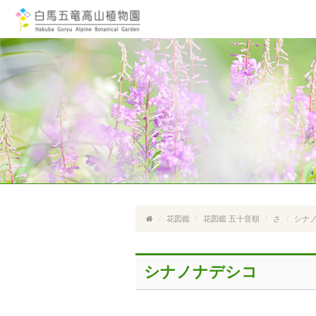
花図鑑
花図鑑 五十音順
さ
シナ
シナノナデシコ