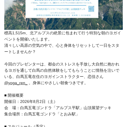
標高1,515m、北アルプスの絶景に包まれて行う特別な朝のヨガイ
ベントを開催いたします。
清々しい高原の空気の中で、心と身体をリセットして一日をスタ
ートしませんか？
今回のプレゼンターは、都会のストレスを手放し大自然に抱かれ
るヨガを通して白馬の自然体験をしてもらうことに情熱を注いで
いる、白馬五竜在住のヨガインストラクター、恋佳さん
@yoga_ren_
。身体にやさしい朝食つきです。
■ 開催概要
開催日：2026年8月2日（土）
会 場：白馬五竜ゴンドラ「アルプス平駅」山頂展望デッキ
集合場所：白馬五竜ゴンドラ「とおみ駅」
■ スケジュール（予定）