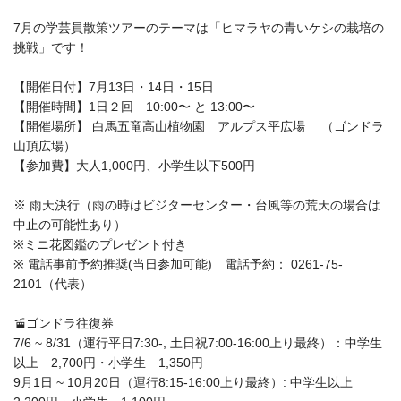
7月の学芸員散策ツアーのテーマは「ヒマラヤの青いケシの栽培の
挑戦」です！
【開催日付】7月13日・14日・15日
【開催時間】1日２回 10:00〜 と 13:00〜
【開催場所】 白馬五竜高山植物園 アルプス平広場 （ゴンドラ
山頂広場）
【参加費】大人1,000円、小学生以下500円
※ 雨天決行（雨の時はビジターセンター・台風等の荒天の場合は
中止の可能性あり）
※ミニ花図鑑のプレゼント付き
※ 電話事前予約推奨(当日参加可能) 電話予約： 0261-75-
2101（代表）
🚡ゴンドラ往復券
7/6 ~ 8/31（運行平日7:30-, 土日祝7:00-16:00上り最終）：中学生
以上 2,700円・小学生 1,350円
9月1日 ~ 10月20日（運行8:15-16:00上り最終）: 中学生以上