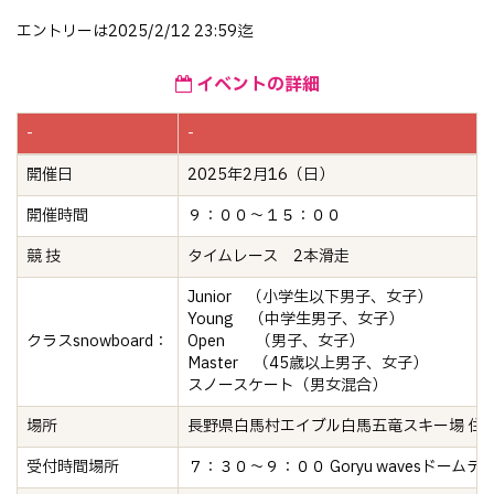
エントリーは2025/2/12 23:59迄
イベントの詳細
-
-
開催日
2025年2月16（日）
開催時間
９：００〜１５：００
競 技
タイムレース 2本滑走
Junior （小学生以下男子、女子）
Young （中学生男子、女子）
クラスsnowboard：
Open （男子、女子）
Master （45歳以上男子、女子）
スノースケート（男女混合）
場所
長野県白馬村エイブル白馬五竜スキー場 住所 〒39
受付時間場所
７：３０〜９：００ Goryu wavesドームテ