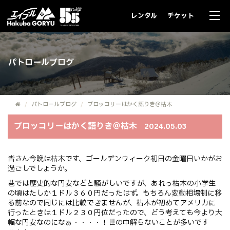
レンタル
チケット
パトロールブログ
パトロールブログ
ブロッコリーはかく語りき＠枯木
ブロッコリーはかく語りき＠枯木
2024.05.03
皆さん今晩は枯木です、ゴールデンウィーク初日の金曜日いかがお
過ごしでしょうか。
巷では歴史的な円安などと騒がしいですが、あれっ枯木の小学生
の頃はたしか１ドル３６０円だったはず。もちろん変動相場制に移
る前なので同じには比較できませんが、枯木が初めてアメリカに
行ったときは１ドル２３０円位だったので、どう考えても今より大
幅な円安なのになぁ・・・・！世の中解らないことが多いです