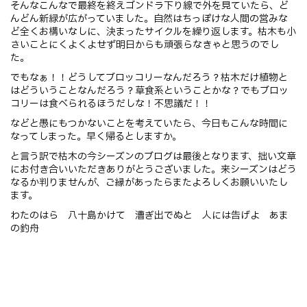
そんなこんなで最終を終えゴンドラ下り線で外を見ていたら、ど
んどん新緑が広がっていました。自然はちっぽけな人間の営みな
ど全くお構いなしに、決まったサイクルを繰り返します。枯木も小
さいことにくよくよせず明日からも頑張らなきゃと思うのでし
た。
でもなぁ！！どうしてブロッコリーなんだろう？枯木だけ植物と
はどういうことなんだろう？草食系ということかな？でもブロッ
コリーは食べられるほうだしな！不思議だ！！
などと愚にもつかないことを考えていたら、今日もこんな時間に
なってしまった。早く帰るとしますか。
と言う訳で枯木の今シーズンのブログは最後となります、拙い文章
にお付き合いいただきありがとうございました。来シーズンはどう
なるか判りませんが、ご縁があったらまたよろしくお願いいたし
ます。
わたのはら 八十島かけて 漕ぎ出でぬと 人には告げよ あま
の釣舟