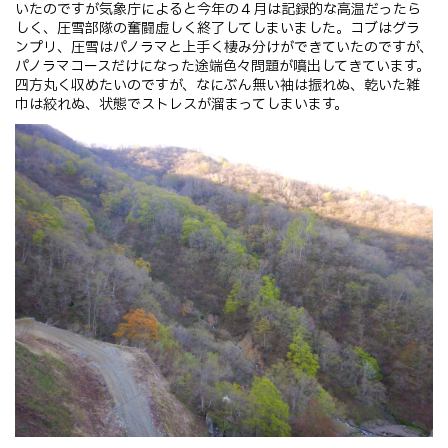
いたのですが気象庁によると今年の４月は記録的な高温だったら
しく、圧雪部隊の奮闘虚しく終了してしまいました。コブはグラ
ンプリ、圧雪はパノラマと上手く棲み分けができていたのですが、
パノラマコースだけになった途端色々問題が噴出してきています。
四方丸く収めたいのですが、なにぶん無い袖は振れぬ、乾いた雑
巾は絞れぬ、状態でストレスが溜まってしまいます。