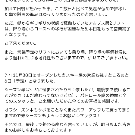
そのせいもあってかGW中日の今日はお客様は少なめでした。
加えて日射が無かった事、ここ数日と比べて気温が低めで推移し
た事で融雪の進みはゆっくりめだったのかと思います。
ただ、朝からギリギリの状態で稼働していたアルプス第2リフト
は、降り場からコースへの移行が困難なため本日をもって営業終了
となります。
ご了承ください。
また、営業予定のリフトにおいても乗り場、降り場の整備状況に
より遅れが生じる可能性もございますので、併せてご了承下さい。
昨年11月30日にオープンした当スキー場の営業も残すところあと
6日（予定）となりました。
シーズン半ばケガに悩まされたりもしましたが、最後まで続けるこ
とができ（まだ終わってないけどね）、パトロール隊の仲間と全
てのスタッフと、ご来場いただいた全てのお客様に感謝です。
オフシーズン中もサボることなくまたパワーアップして戻って参り
ますので来シーズンもよろしくお願いしマックス！
それでは、最後まで終わる終わる言っていますが、明日もまた皆さ
まのお越しをお待ちしております♪