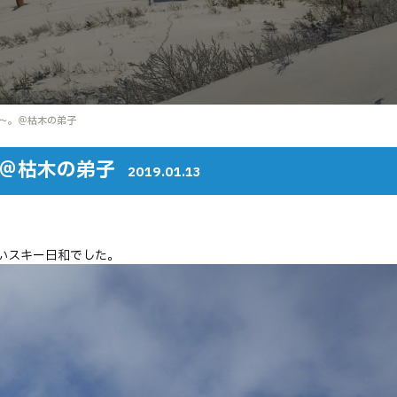
～。＠枯木の弟子
＠枯木の弟子
2019.01.13
いスキー日和でした。