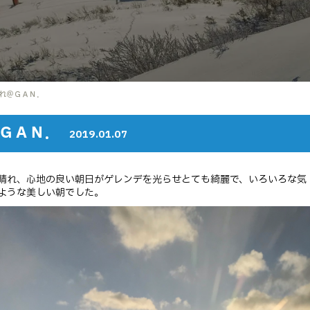
れ＠ＧＡＮ．
ＧＡＮ．
2019.01.07
晴れ、心地の良い朝日がゲレンデを光らせとても綺麗で、いろいろな気
ような美しい朝でした。