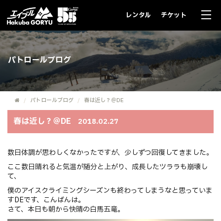
レンタル
チケット
パトロールブログ
パトロールブログ
春は近し？＠DE
春は近し？＠DE
2018.02.27
数日体調が思わしくなかったですが、少しずつ回復してきました。
ここ数日晴れると気温が随分と上がり、成長したツララも崩壊し
て、
僕のアイスクライミングシーズンも終わってしまうなと思っていま
すDEです、こんばんは。
さて、本日も朝から快晴の白馬五竜。